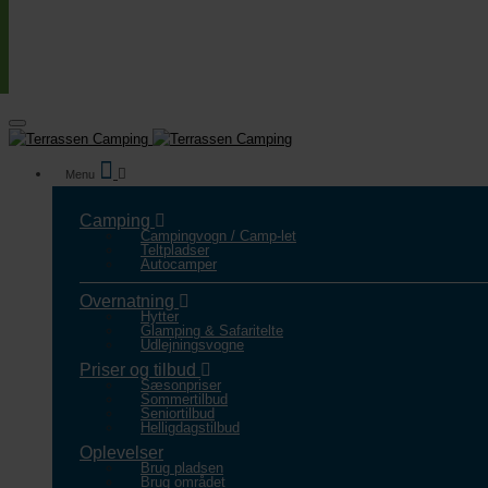
Camping
Campingvogn / Camp-let
Teltpladser
Autocamper
Overnatning
Hytter
Glamping & Safaritelte
Udlejningsvogne
Priser og tilbud
Sæsonpriser
Sommertilbud
Seniortilbud
Helligdagstilbud
Oplevelser
Brug pladsen
Brug området