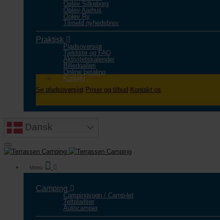
Oplev Silkeborg
Oplev Aarhus
Oplev Ry
Tilmeld nyhedsbrev
Praktisk
Pladsoversigt
Tjekliste og FAQ
Aktivitetskalender
Billedgalleri
Online betaling
Kontakt
Se pladsoversigt
Priser og tilbud
Kontakt os
Dansk
Camping
Campingvogn / Camp-let
Teltpladser
Autocamper