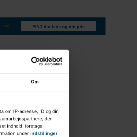
FIND din ferie og din pris
Om
ta om IP-adresse, ID og din
s samarbejdspartnere, der
set indhold, foretage
ormation under
indstillinger