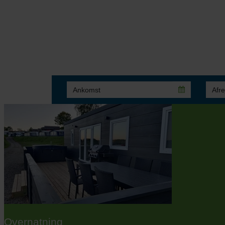
Terrassen Camping - Camping
Nyd den fantastiske udsigt
Overnatning