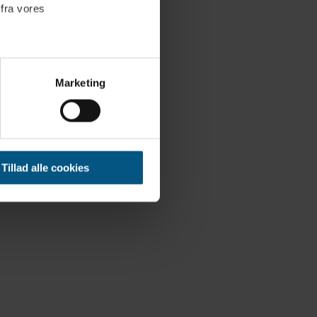
hus
 fra vores
ter
Marketing
ting)
 medier og til at analysere
nden for sociale medier,
Tillad alle cookies
e oplysninger, du har givet