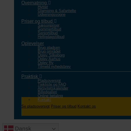
Overnatning
Hytter
Glamping & Safaritelte
Udlejningsvogne
Priser og tilbud
Sæsonpriser
Sommertilbud
Seniortilbud
Helligdagstilbud
Oplevelser
Brug pladsen
Brug området
Oplev Silkeborg
Oplev Aarhus
Oplev Ry
Tilmeld nyhedsbrev
Praktisk
Pladsoversigt
Tjekliste og FAQ
Aktivitetskalender
Billedgalleri
Online betaling
Kontakt
Se pladsoversigt
Priser og tilbud
Kontakt os
Dansk