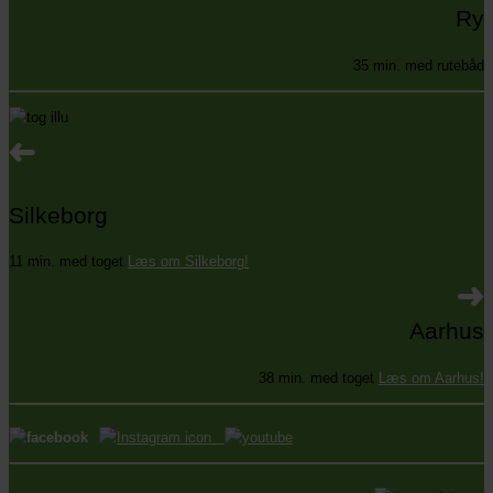
Ry
35 min. med rutebåd
Silkeborg
11 min. med toget
Læs om Silkeborg!
Aarhus
38 min. med toget
Læs om Aarhus!