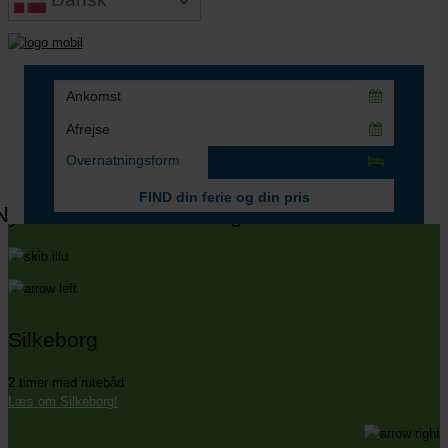
Overnatningsform
FIND din ferie og din pris
Nyd den fantastiske udsigt fra TERRASSEN
Silkeborg
2 timer med rutebåd
Læs om Silkeborg!