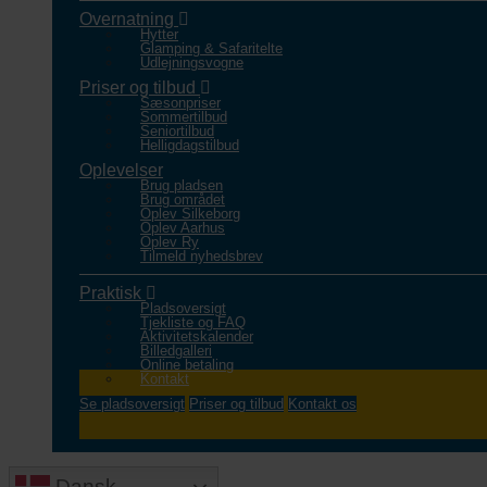
Overnatning
Hytter
Glamping & Safaritelte
Udlejningsvogne
Priser og tilbud
Sæsonpriser
Sommertilbud
Seniortilbud
Helligdagstilbud
Oplevelser
Brug pladsen
Brug området
Oplev Silkeborg
Oplev Aarhus
Oplev Ry
Tilmeld nyhedsbrev
Praktisk
Pladsoversigt
Tjekliste og FAQ
Aktivitetskalender
Billedgalleri
Online betaling
Kontakt
Se pladsoversigt
Priser og tilbud
Kontakt os
Dansk