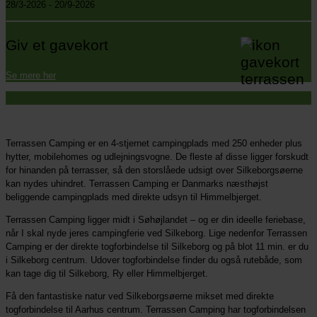
28/3-2026 - 20/9-2026
Giv et gavekort
Se mere her
Terrassen Camping er en 4-stjernet campingplads med 250 enheder plus
hytter, mobilehomes og udlejningsvogne. De fleste af disse ligger forskudt
for hinanden på terrasser, så den storslåede udsigt over Silkeborgsøerne
kan nydes uhindret. Terrassen Camping er Danmarks næsthøjst
beliggende campingplads med direkte udsyn til Himmelbjerget.
Terrassen Camping ligger midt i Søhøjlandet – og er din ideelle feriebase,
når I skal nyde jeres campingferie ved Silkeborg. Lige nedenfor Terrassen
Camping er der direkte togforbindelse til Silkeborg og på blot 11 min. er du
i Silkeborg centrum. Udover togforbindelse finder du også rutebåde, som
kan tage dig til Silkeborg, Ry eller Himmelbjerget.
Få den fantastiske natur ved Silkeborgsøerne mikset med direkte
togforbindelse til Aarhus centrum. Terrassen Camping har togforbindelsen