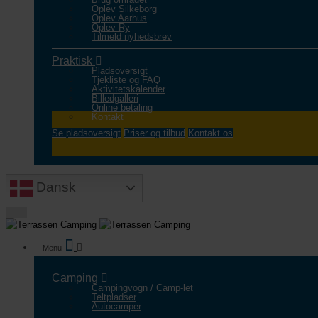
Oplev Silkeborg
Oplev Aarhus
Oplev Ry
Tilmeld nyhedsbrev
Praktisk
Pladsoversigt
Tjekliste og FAQ
Aktivitetskalender
Billedgalleri
Online betaling
Kontakt
Se pladsoversigt
Priser og tilbud
Kontakt os
Dansk
Camping
Campingvogn / Camp-let
Teltpladser
Autocamper