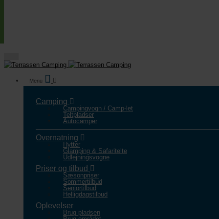
Camping
Campingvogn / Camp-let
Teltpladser
Autocamper
Overnatning
Hytter
Glamping & Safaritelte
Udlejningsvogne
Priser og tilbud
Sæsonpriser
Sommertilbud
Seniortilbud
Helligdagstilbud
Oplevelser
Brug pladsen
Brug området