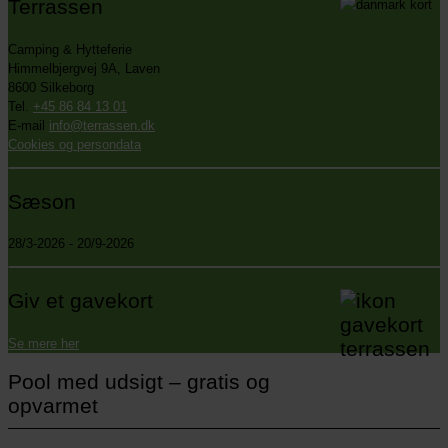
Terrassen
Camping & Hytteferie
Himmelbjergvej 9A, Laven
8600 Silkeborg
Tel.
+45 86 84 13 01
E-mail
info@terrassen.dk
Cookies og persondata
Sæson
28/3-2026 - 20/9-2026
Giv et gavekort
Se mere her
Pool med udsigt – gratis og
opvarmet