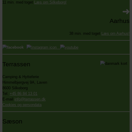
11 min. med toget
Læs om Silkeborg!
Aarhus
38 min. med toget
Læs om Aarhus!
Terrassen
Camping & Hytteferie
Himmelbjergvej 9A, Laven
8600 Silkeborg
Tel.
+45 86 84 13 01
E-mail
info@terrassen.dk
Cookies og persondata
Sæson