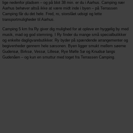
lige nedenfor pladsen – og på blot 38 min. er du i Aarhus. Camping nær
Aarhus behøver altså ikke at være midt inde i byen – på Terrassen
Camping får du det hele. Fred, ro, storslået udsigt og lette
transportmuligheder til Aarhus.
Camping 5 km fra Ry giver dig mulighed for at opleve en hyggelig by med
musik, mad og god stemning. I Ry finder du mange små specialbutikker
og enkelte dagligvarebutikker. Ry byder på spændende arrangementer og
begivenheder gennem hele sæsonen. Byen ligger smukt mellem søerne
Gudensø, Birksø, Vessø, Lillesø, Rye Mølle Sø og Knudsø langs
Gudenåen – og kun en smuttur med toget fra Terrassen Camping.