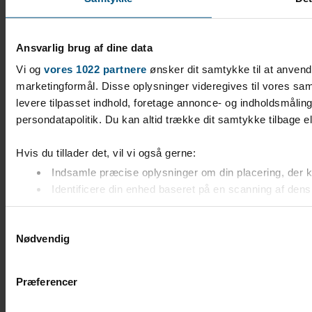
Ansvarlig brug af dine data
Vi og
vores 1022 partnere
ønsker dit samtykke til at anvend
marketingformål. Disse oplysninger videregives til vores sam
levere tilpasset indhold, foretage annonce- og indholdsmåli
persondatapolitik. Du kan altid trække dit samtykke tilbage ell
Hvis du tillader det, vil vi også gerne:
Indsamle præcise oplysninger om din placering, der k
Identificere din enhed baseret på en scanning af dens 
Dine valg anvendes på hele websitet.
Samtykkevalg
Nødvendig
Vi bruger cookies til at tilpasse vores indhold og annoncer, til
brug af vores hjemmeside med vores partnere inden for soci
andre oplysninger, du har givet dem, eller som de har indsamle
Præferencer